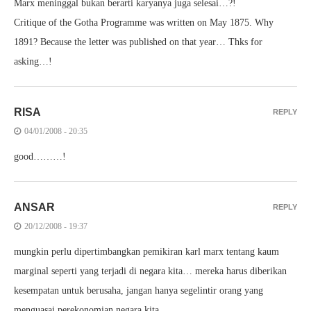
Marx meninggal bukan berarti karyanya juga selesai…?!
Critique of the Gotha Programme was written on May 1875. Why
1891? Because the letter was published on that year… Thks for
asking…!
RISA
REPLY
04/01/2008 - 20:35
good………!
ANSAR
REPLY
20/12/2008 - 19:37
mungkin perlu dipertimbangkan pemikiran karl marx tentang kaum
marginal seperti yang terjadi di negara kita… mereka harus diberikan
kesempatan untuk berusaha, jangan hanya segelintir orang yang
menguasai perekonomian negara kita