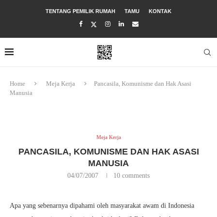
TENTANG PEMILIK RUMAH
TAMU
KONTAK
Home
Meja Kerja
Pancasila, Komunisme dan Hak Asasi
Manusia
Meja Kerja
PANCASILA, KOMUNISME DAN HAK ASASI
MANUSIA
04/07/2007
10 comments
Apa yang sebenarnya dipahami oleh masyarakat awam di Indonesia