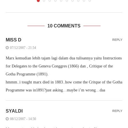
10 COMMENTS
MISS D
REPLY
07/12/2007 - 21:54
Marx kemudian lebih tajam lagi dalam dua tulisannya yaitu Instructions
for Delegates to the Geneva Conggres (1866) dan , Critique of the
Gotha Programme (1891).
hmmm..i tought marx died in 1883..how come the Critque of the Gotha
Programme was in1891?just asking…maybe i’m wrong…daa
SYALDI
REPLY
08/12/2007 - 14:50