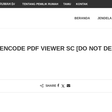
RUMAH DALAM MASA...
TENTANG PEMILIK RUMAH
TAMU
KONTAK
ARAN HAM
N WEBSITE
NDER
 (HAM)
BERANDA
JENDELA
ENCODE PDF VIEWER SC [DO NOT DE
SHARE