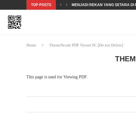
TOP POSTS
MENJADI REKAN YANG SETARA DI 
MENDOKUMENTASIKAN PELANGG
KEAMANAN SIBER 101 – KEAMANA
OBROLAN SOAL KESETARAAN GE
TERMINOLOGI HAK ASASI MANUSIA
Home
ThemeNcode PDF Viewer SC [Do not Delete]
THEM
This page is used for Viewing PDF.