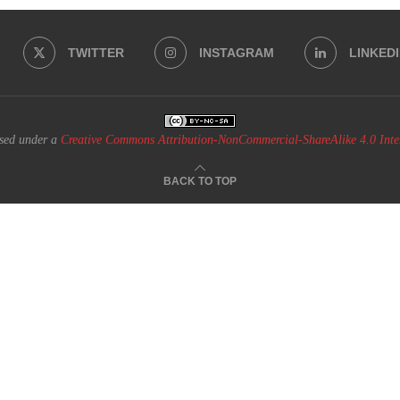
TWITTER
INSTAGRAM
LINKED
nsed under a
Creative Commons Attribution-NonCommercial-ShareAlike 4.0 Inter
BACK TO TOP