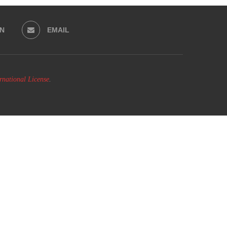
IN
EMAIL
national License
.