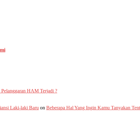
emi
 Pelanggaran HAM Terjadi ?
nsi Laki-laki Baru
on
Beberapa Hal Yang Ingin Kamu Tanyakan Te