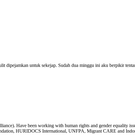
t dipejamkan untuk sekejap. Sudah dua minggu ini aku berpikir tenta
liance). Have been working with human rights and gender equality issue
undation, HURIDOCS International, UNFPA, Migrant CARE and Indone