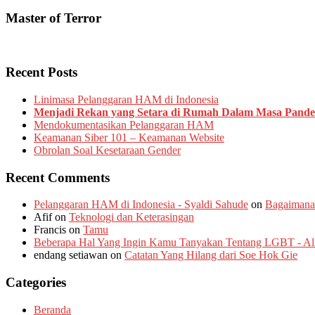
Master of Terror
Recent Posts
Linimasa Pelanggaran HAM di Indonesia
Menjadi Rekan yang Setara di Rumah Dalam Masa Pand
Mendokumentasikan Pelanggaran HAM
Keamanan Siber 101 – Keamanan Website
Obrolan Soal Kesetaraan Gender
Recent Comments
Pelanggaran HAM di Indonesia - Syaldi Sahude
on
Bagaimana
Afif
on
Teknologi dan Keterasingan
Francis
on
Tamu
Beberapa Hal Yang Ingin Kamu Tanyakan Tentang LGBT - Alia
endang setiawan
on
Catatan Yang Hilang dari Soe Hok Gie
Categories
Beranda