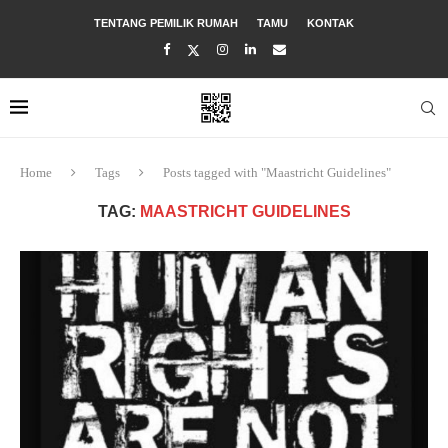
TENTANG PEMILIK RUMAH
TAMU
KONTAK
Home
Tags
Posts tagged with "Maastricht Guidelines"
TAG:
MAASTRICHT GUIDELINES