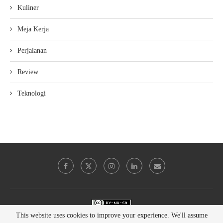
Kuliner
Meja Kerja
Perjalanan
Review
Teknologi
This work is licensed under a
Creative Commons Attribution-NonCommercial-
This website uses cookies to improve your experience. We'll assume
ShareAlike 4.0 International License
.