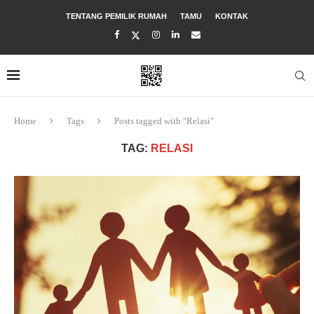
TENTANG PEMILIK RUMAH
TAMU
KONTAK
Home
Tags
Posts tagged with "Relasi"
TAG:
RELASI