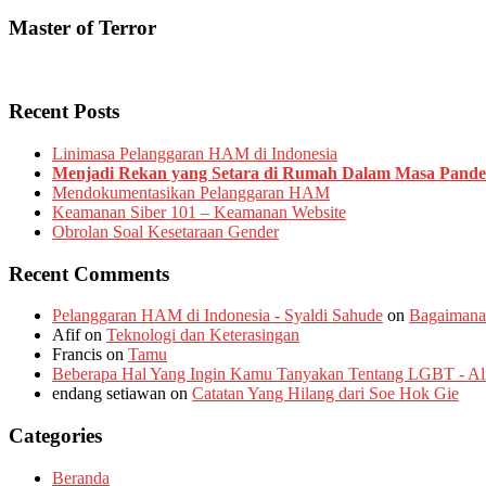
Master of Terror
Recent Posts
Linimasa Pelanggaran HAM di Indonesia
Menjadi Rekan yang Setara di Rumah Dalam Masa Pand
Mendokumentasikan Pelanggaran HAM
Keamanan Siber 101 – Keamanan Website
Obrolan Soal Kesetaraan Gender
Recent Comments
Pelanggaran HAM di Indonesia - Syaldi Sahude
on
Bagaimana
Afif
on
Teknologi dan Keterasingan
Francis
on
Tamu
Beberapa Hal Yang Ingin Kamu Tanyakan Tentang LGBT - Alia
endang setiawan
on
Catatan Yang Hilang dari Soe Hok Gie
Categories
Beranda