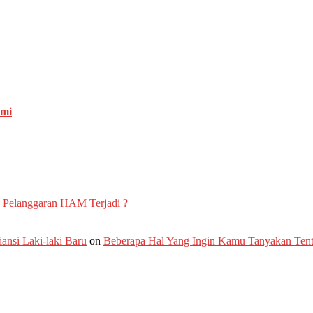
emi
 Pelanggaran HAM Terjadi ?
nsi Laki-laki Baru
on
Beberapa Hal Yang Ingin Kamu Tanyakan Te