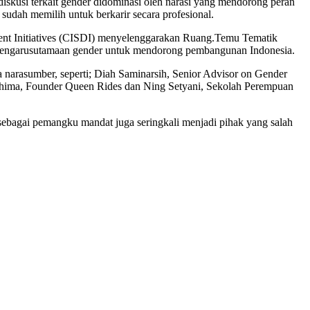
skusi terkait gender didominasi oleh narasi yang mendorong peran
sudah memilih untuk berkarir secara profesional.
ment Initiatives (CISDI) menyelenggarakan Ruang.Temu Tematik
 pengarusutamaan gender untuk mendorong pembangunan Indonesia.
 narasumber, seperti; Diah Saminarsih, Senior Advisor on Gender
Fahima, Founder Queen Rides dan Ning Setyani, Sekolah Perempuan
sebagai pemangku mandat juga seringkali menjadi pihak yang salah