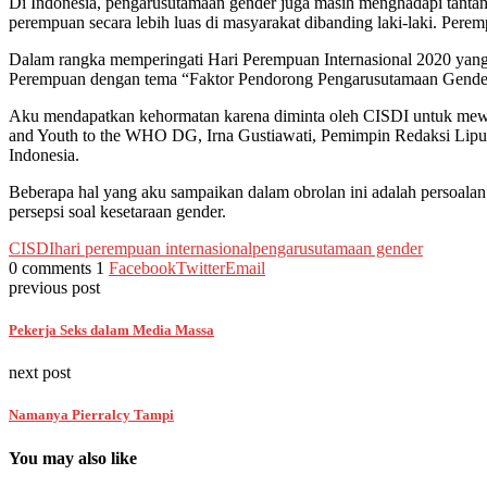
Di Indonesia, pengarusutamaan gender juga masih menghadapi tantan
perempuan secara lebih luas di masyarakat dibanding laki-laki. Pere
Dalam rangka memperingati Hari Perempuan Internasional 2020 yang
Perempuan dengan tema “Faktor Pendorong Pengarusutamaan Gender 
Aku mendapatkan kehormatan karena diminta oleh CISDI untuk mewakil
and Youth to the WHO DG, Irna Gustiawati, Pemimpin Redaksi Liput
Indonesia.
Beberapa hal yang aku sampaikan dalam obrolan ini adalah persoala
persepsi soal kesetaraan gender.
CISDI
hari perempuan internasional
pengarusutamaan gender
0 comments
1
Facebook
Twitter
Email
previous post
Pekerja Seks dalam Media Massa
next post
Namanya Pierralcy Tampi
You may also like