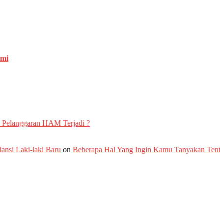
emi
 Pelanggaran HAM Terjadi ?
nsi Laki-laki Baru
on
Beberapa Hal Yang Ingin Kamu Tanyakan Te