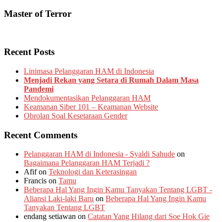
Master of Terror
Recent Posts
Linimasa Pelanggaran HAM di Indonesia
Menjadi Rekan yang Setara di Rumah Dalam Masa
Pandemi
Mendokumentasikan Pelanggaran HAM
Keamanan Siber 101 – Keamanan Website
Obrolan Soal Kesetaraan Gender
Recent Comments
Pelanggaran HAM di Indonesia - Syaldi Sahude
on
Bagaimana Pelanggaran HAM Terjadi ?
Afif
on
Teknologi dan Keterasingan
Francis
on
Tamu
Beberapa Hal Yang Ingin Kamu Tanyakan Tentang LGBT -
Aliansi Laki-laki Baru
on
Beberapa Hal Yang Ingin Kamu
Tanyakan Tentang LGBT
endang setiawan
on
Catatan Yang Hilang dari Soe Hok Gie