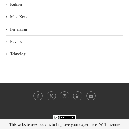
Kuliner
Meja Kerja
Perjalanan
Review
Teknologi
This work is licensed under a
Creative Commons Attribution-NonCommercial-
This website uses cookies to improve your experience. We'll assume
ShareAlike 4.0 International License
.