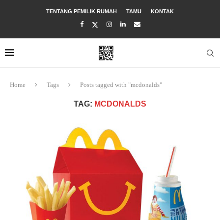
TENTANG PEMILIK RUMAH
TAMU
KONTAK
Home
Tags
Posts tagged with "mcdonalds"
TAG:
MCDONALDS