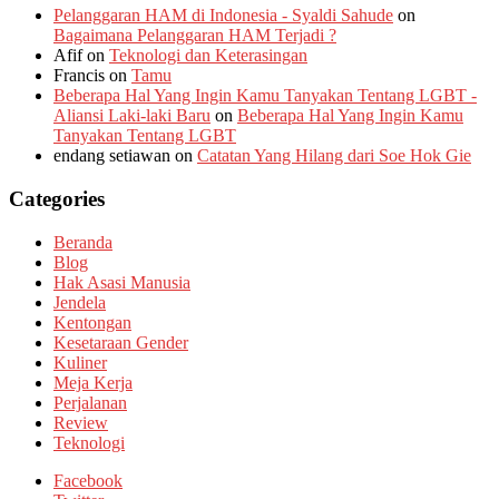
Pelanggaran HAM di Indonesia - Syaldi Sahude
on
Bagaimana Pelanggaran HAM Terjadi ?
Afif
on
Teknologi dan Keterasingan
Francis
on
Tamu
Beberapa Hal Yang Ingin Kamu Tanyakan Tentang LGBT -
Aliansi Laki-laki Baru
on
Beberapa Hal Yang Ingin Kamu
Tanyakan Tentang LGBT
endang setiawan
on
Catatan Yang Hilang dari Soe Hok Gie
Categories
Beranda
Blog
Hak Asasi Manusia
Jendela
Kentongan
Kesetaraan Gender
Kuliner
Meja Kerja
Perjalanan
Review
Teknologi
Facebook