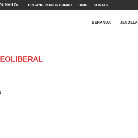
RUMAH DALAM MASA...
TENTANG PEMILIK RUMAH
TAMU
KONTAK
ARAN HAM
N WEBSITE
NDER
 (HAM)
BERANDA
JENDELA
EOLIBERAL
N