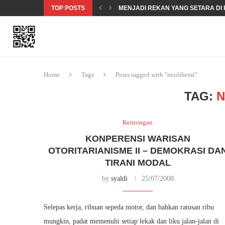
TOP POSTS
MENJADI REKAN YANG SETARA DI 
MENDOKUMENTASIKAN PELANGG
KEAMANAN SIBER 101 – KEAMANA
OBROLAN SOAL KESETARAAN GE
TERMINOLOGI HAK ASASI MANUSIA
Home
Tags
Posts tagged with "neoliberal"
TAG:
N
Kentongan
KONPERENSI WARISAN
OTORITARIANISME II – DEMOKRASI DA
TIRANI MODAL
by
syaldi
25/07/2008
Selepas kerja, ribuan sepeda motor, dan bahkan ratusan ribu
mungkin, padat memenuhi setiap lekak dan liku jalan-jalan di