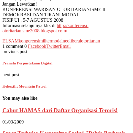
Jangan Lewatkan!
KONPERENSI WARISAN OTORITARIANISME II
DEMOKRASI DAN TIRANI MODAL
FISIP UI , 5-7 AGUSTUS 2008
Informasi selanjutnya klik di
http://konferensi-
otoritarianisme2008.blogspot.com/
ELSAM
konperensi
militer
modal
neoliberal
otoritarian
1 comment
0
Facebook
Twitter
Email
previous post
Pranala Perpustakaan Digital
next post
Kekexili; Mountain Patrol
You may also like
Cabut HAMAS dari Daftar Organisasi Teroris!
01/03/2009