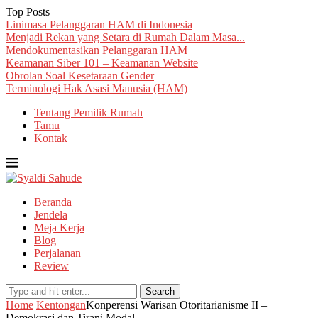
Top Posts
Linimasa Pelanggaran HAM di Indonesia
Menjadi Rekan yang Setara di Rumah Dalam Masa...
Mendokumentasikan Pelanggaran HAM
Keamanan Siber 101 – Keamanan Website
Obrolan Soal Kesetaraan Gender
Terminologi Hak Asasi Manusia (HAM)
Tentang Pemilik Rumah
Tamu
Kontak
Beranda
Jendela
Meja Kerja
Blog
Perjalanan
Review
Search
Home
Kentongan
Konperensi Warisan Otoritarianisme II –
Demokrasi dan Tirani Modal