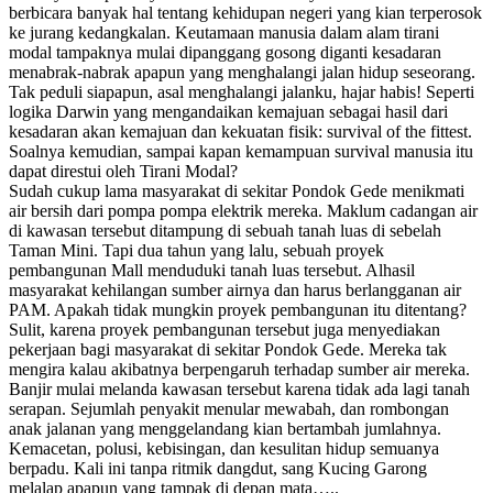
berbicara banyak hal tentang kehidupan negeri yang kian terperosok
ke jurang kedangkalan. Keutamaan manusia dalam alam tirani
modal tampaknya mulai dipanggang gosong diganti kesadaran
menabrak-nabrak apapun yang menghalangi jalan hidup seseorang.
Tak peduli siapapun, asal menghalangi jalanku, hajar habis! Seperti
logika Darwin yang mengandaikan kemajuan sebagai hasil dari
kesadaran akan kemajuan dan kekuatan fisik: survival of the fittest.
Soalnya kemudian, sampai kapan kemampuan survival manusia itu
dapat direstui oleh Tirani Modal?
Sudah cukup lama masyarakat di sekitar Pondok Gede menikmati
air bersih dari pompa pompa elektrik mereka. Maklum cadangan air
di kawasan tersebut ditampung di sebuah tanah luas di sebelah
Taman Mini. Tapi dua tahun yang lalu, sebuah proyek
pembangunan Mall menduduki tanah luas tersebut. Alhasil
masyarakat kehilangan sumber airnya dan harus berlangganan air
PAM. Apakah tidak mungkin proyek pembangunan itu ditentang?
Sulit, karena proyek pembangunan tersebut juga menyediakan
pekerjaan bagi masyarakat di sekitar Pondok Gede. Mereka tak
mengira kalau akibatnya berpengaruh terhadap sumber air mereka.
Banjir mulai melanda kawasan tersebut karena tidak ada lagi tanah
serapan. Sejumlah penyakit menular mewabah, dan rombongan
anak jalanan yang menggelandang kian bertambah jumlahnya.
Kemacetan, polusi, kebisingan, dan kesulitan hidup semuanya
berpadu. Kali ini tanpa ritmik dangdut, sang Kucing Garong
melalap apapun yang tampak di depan mata…..