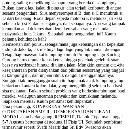
potong, saling menelikung siapapun yang berada di sampingnya.
Bukan jarang lagi kalau di pinggir jalan terjadi keributan di antara
sesama pengendara. Si A menyerempet si B, dan si C menubruk si
D dari belakang. Roda depan sepeda motor si E melindas jari kaki
sebelah kiri si F, dan sebagainya, dan sebagainya. Apa yang tampak
kemudian adalah keresahan demi keresahan yang melanda
masyarakat kota Jakarta. Siapakah para pengendara ini? Kaum
pejuang kehidupan kah?
Kemacetan dan polusi, sebagaimana juga kebisingan dan kepelikan
hidup di Jakarta, tak ubahnya lagu lagu yang tak mudah didengar.
Tetapi bagi masyarakat kampung kumuh Prumpung lagu Kucing
Garong harus diputar keras keras, hingga gedebak gedebuk suara
bass nya terdengar hingga di ujung jalan. Mungkin gumam cita-cita
kesejahteraan perlu dienyahkan dari pikiran seseorang yang tinggal
di kampung itu, dan impian ritmik dangdut menggantikannya.
Sungguh tak mengganggu suara itu bagi anak anak kampung yang
berlarian di antara koloni lalat, yang mengelilingi selokan bau basi
sisa makanan. Bukan sebuah problem yang berkesinambungan bagi
mereka, walaupun ancaman penyakit dan kemiskinan melanda.
Siapakah mereka? Kaum penikmat kehidupankah?
Dua pekan lagi, KONPERENSI WARISAN
OTORITARIANISME II – DEMOKRASI DAN TIRANI
MODAL akan berlangsung di FISIP UI, Depok. Tepatnya tanggal
5-7 Agustus bertempat di gedung H Fisip UI. Sejumlah pembicara
termasyhur seperti Syafii Maarif dan Sri Edy Swasono akan