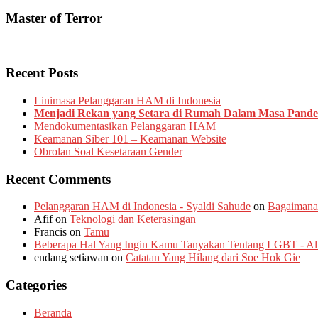
Master of Terror
Recent Posts
Linimasa Pelanggaran HAM di Indonesia
Menjadi Rekan yang Setara di Rumah Dalam Masa Pand
Mendokumentasikan Pelanggaran HAM
Keamanan Siber 101 – Keamanan Website
Obrolan Soal Kesetaraan Gender
Recent Comments
Pelanggaran HAM di Indonesia - Syaldi Sahude
on
Bagaimana
Afif
on
Teknologi dan Keterasingan
Francis
on
Tamu
Beberapa Hal Yang Ingin Kamu Tanyakan Tentang LGBT - Alia
endang setiawan
on
Catatan Yang Hilang dari Soe Hok Gie
Categories
Beranda