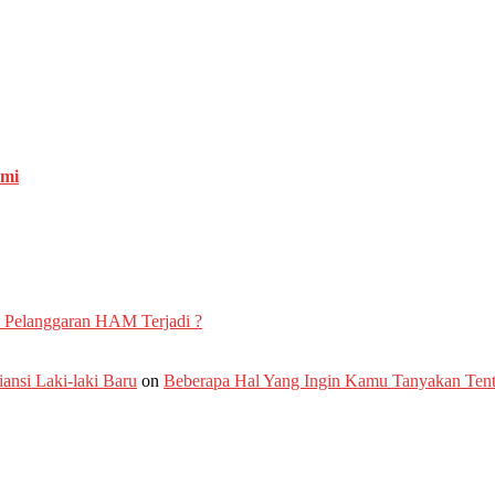
emi
 Pelanggaran HAM Terjadi ?
nsi Laki-laki Baru
on
Beberapa Hal Yang Ingin Kamu Tanyakan Te