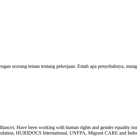
 dengan seorang teman tentang pekerjaan. Entah apa penyebabnya, mungk
liance). Have been working with human rights and gender equality issue
undation, HURIDOCS International, UNFPA, Migrant CARE and Indone