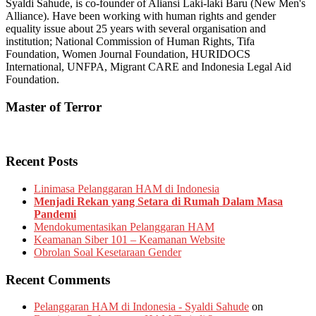
Syaldi Sahude, is co-founder of Aliansi Laki-laki Baru (New Men's
Alliance). Have been working with human rights and gender
equality issue about 25 years with several organisation and
institution; National Commission of Human Rights, Tifa
Foundation, Women Journal Foundation, HURIDOCS
International, UNFPA, Migrant CARE and Indonesia Legal Aid
Foundation.
Master of Terror
Recent Posts
Linimasa Pelanggaran HAM di Indonesia
Menjadi Rekan yang Setara di Rumah Dalam Masa
Pandemi
Mendokumentasikan Pelanggaran HAM
Keamanan Siber 101 – Keamanan Website
Obrolan Soal Kesetaraan Gender
Recent Comments
Pelanggaran HAM di Indonesia - Syaldi Sahude
on