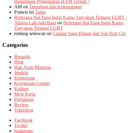
Bagaimana Pelanggaran HAM Terjadi ?
Afif
on
Teknologi dan Keterasingan
Francis
on
Tamu
Beberapa Hal Yang Ingin Kamu Tanyakan Tentang LGBT -
Aliansi Laki-laki Baru
on
Beberapa Hal Yang Ingin Kamu
Tanyakan Tentang LGBT
endang setiawan
on
Catatan Yang Hilang dari Soe Hok Gie
Categories
Beranda
Blog
Hak Asasi Manusia
Jendela
Kentongan
Kesetaraan Gender
Kuliner
Meja Kerja
Perjalanan
Review
Teknologi
Facebook
Twitter
Instagram