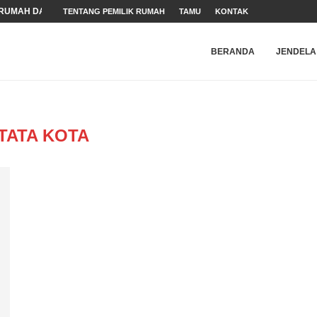
RUMAH DALAM MASA...
TENTANG PEMILIK RUMAH
TAMU
KONTAK
ARAN HAM
N WEBSITE
NDER
 (HAM)
BERANDA
JENDELA
TATA KOTA