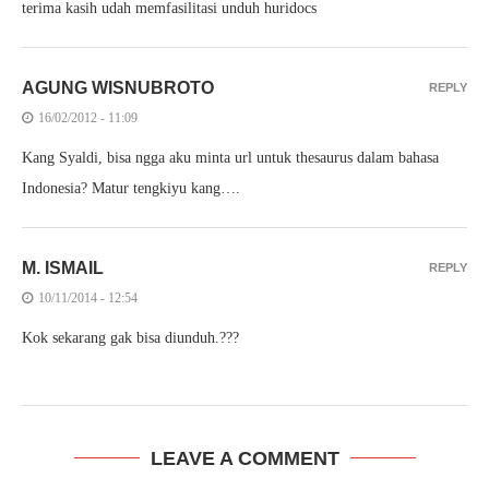
terima kasih udah memfasilitasi unduh huridocs
AGUNG WISNUBROTO
REPLY
16/02/2012 - 11:09
Kang Syaldi, bisa ngga aku minta url untuk thesaurus dalam bahasa
Indonesia? Matur tengkiyu kang….
M. ISMAIL
REPLY
10/11/2014 - 12:54
Kok sekarang gak bisa diunduh.???
LEAVE A COMMENT