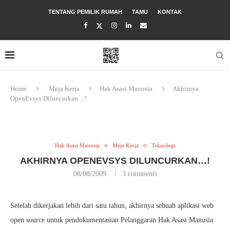
TENTANG PEMILIK RUMAH
TAMU
KONTAK
Home
Meja Kerja
Hak Asasi Manusia
Akhirnya
OpenEvsys Diluncurkan…!
Hak Asasi Manusia
Meja Kerja
Teknologi
AKHIRNYA OPENEVSYS DILUNCURKAN…!
08/08/2009
3 comments
Setelah dikerjakan lebih dari satu tahun, akhirnya sebuah aplikasi web
open source untuk pendokumentasian Pelanggaran Hak Asasi Manusia