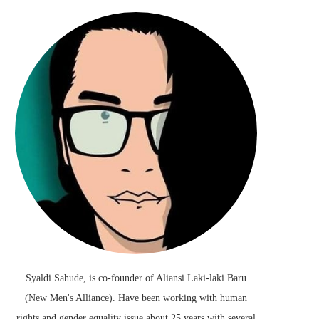
Syaldi Sahude, is co-founder of Aliansi Laki-laki Baru
(New Men's Alliance). Have been working with human
rights and gender equality issue about 25 years with several