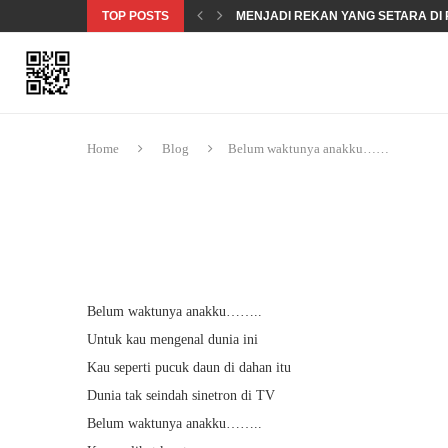
TOP POSTS
MENJADI REKAN YANG SETARA DI 
MENDOKUMENTASIKAN PELANGG
KEAMANAN SIBER 101 – KEAMANA
OBROLAN SOAL KESETARAAN GE
TERMINOLOGI HAK ASASI MANUSIA
Home
Blog
Belum waktunya anakku……
Belum waktunya anakku……..
Untuk kau mengenal dunia ini
Kau seperti pucuk daun di dahan itu
Dunia tak seindah sinetron di TV
Belum waktunya anakku……..