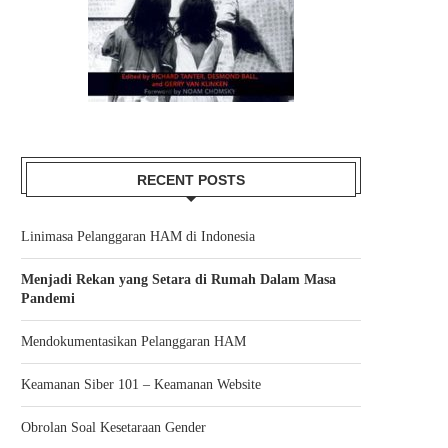
RECENT POSTS
Linimasa Pelanggaran HAM di Indonesia
REFLEKSI SEBAGAI LAKI-LAKI
IA YANG GIGIH TANPA PA
MENGENANG IBU...
28/04/2012
Menjadi Rekan yang Setara di Rumah Dalam Masa
10/07/2011
Pandemi
Mendokumentasikan Pelanggaran HAM
Keamanan Siber 101 – Keamanan Website
Obrolan Soal Kesetaraan Gender