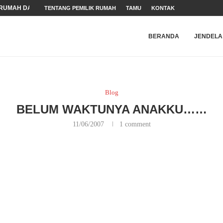
RUMAH DALAM MASA...
TENTANG PEMILIK RUMAH
TAMU
KONTAK
ARAN HAM
N WEBSITE
NDER
 (HAM)
BERANDA
JENDELA
Blog
BELUM WAKTUNYA ANAKKU……
11/06/2007
1 comment