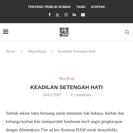
TENTANG PEMILIK RUMAH
TAMU
KONTAK
Home
Meja Kerja
Keadilan Setengah Hati
Meja Kerja
KEADILAN SETENGAH HATI
24/02/2007
0 comments
Setelah sekian lama berjuang untuk menuntut hak-haknya, korban dan
keluarga korban kini memperoleh hembusan kecil angin pengharapan
dengan dibentuknya Tim ad hoc Komnas HAM untuk menyelidiki