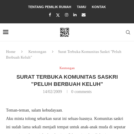
TENTANG PEMILIK RUMAH
TAMU
KONTAK
Home
Kentongan
Surat Terbuka Komunitas Saskri "Peluh
Berbuah Keluh"
Kentongan
SURAT TERBUKA KOMUNITAS SASKRI
"PELUH BERBUAH KELUH"
14/02/2009
0 comments
Teman-teman, salam kebudayaan.
Aku minta tolong sebarkan surat ini seluas-luasnya. Komunitas saskri
ini sudah lama sekali menjadi tempat untuk anak-anak muda di seputar