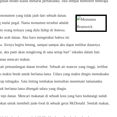
ngunan model klasik menarik perhatianku. Aku sempat memotret beberapa
ah monumen yang tidak jauh dari sebuah danau.
 mulai pegal. Nama monumen tersebut adalah
atu orang terkaya yang dulu hidup di Jenewa.
 ke arah danau. Aku baru mengetahui bahwa ini
a. Airnya begitu bening, sampai-sampai aku dapat melihat dasarnya.
 aku pasti akan nongkrong di sana setiap hari” tukasku dalam hati.
danau mencari makan.
i pemandangan danau tersebut. Sebuah air mancur yang tinggi, terlihat
u makin betah untuk berlama-lama. Udara yang makin dingin memaksaku
utup telingaku. Satu linting tembakau kemudian menemani lamunanku.
duk berlama-lama ditengah udara yang dingin.
tepi danau. Mencari makanan di sebuah kota yang baru kudatangi sudah
skan untuk membeli junk-food di sebuah gerai McDonald. Setelah makan,