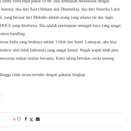
di lobby hotel tepat pukul 19.00. Aku kemudian berkenalan dengan
n Jestina), dua dari Asia (Shiham dan Dhamnika), dua dari Amerika Latin
l, yang berasal dari Meksiko adalah orang yang selama ini aku ingin
DOCS yang ditulisnya. Dia adalah perempuan setengah baya yang sangat
ation handling
.
an India yang letaknya sekitar 3 blok dari hotel. Lumayan, aku bisa
tolerir oleh lidah Indonesia yang sangat kental. Wajah-wajah lelah para
 mewarnai makan malam bersama. Kami saling bertukar cerita tentang
hingga tidak terasa tertidur dengan pakaian lengkap.
s
0