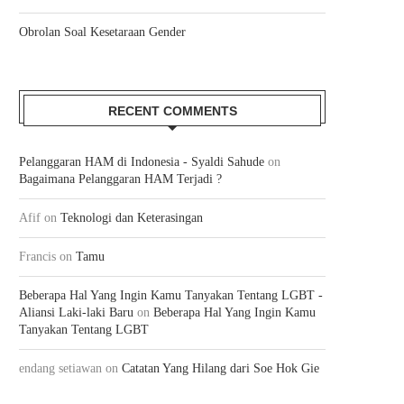
Obrolan Soal Kesetaraan Gender
RECENT COMMENTS
Pelanggaran HAM di Indonesia - Syaldi Sahude
on
Bagaimana Pelanggaran HAM Terjadi ?
Afif
on
Teknologi dan Keterasingan
Francis
on
Tamu
Beberapa Hal Yang Ingin Kamu Tanyakan Tentang LGBT -
Aliansi Laki-laki Baru
on
Beberapa Hal Yang Ingin Kamu
MENUJU KAMBOJA!
MELEPAS KEPENATAN DI
Tanyakan Tentang LGBT
29/06/2009
11/04/2009
endang setiawan
on
Catatan Yang Hilang dari Soe Hok Gie