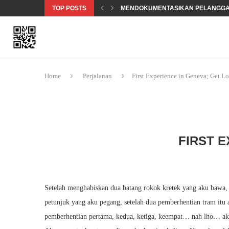
TOP POSTS
MENDOKUMENTASIKAN PELANGG
KEAMANAN SIBER 101 – KEAMANA
OBROLAN SOAL KESETARAAN GE
TERMINOLOGI HAK ASASI MANUSIA
Home
Perjalanan
First Experience in Geneva; Get Lo
FIRST E
Setelah menghabiskan dua batang rokok kretek yang aku bawa, 
petunjuk yang aku pegang, setelah dua pemberhentian tram itu
pemberhentian pertama, kedua, ketiga, keempat… nah lho… ak