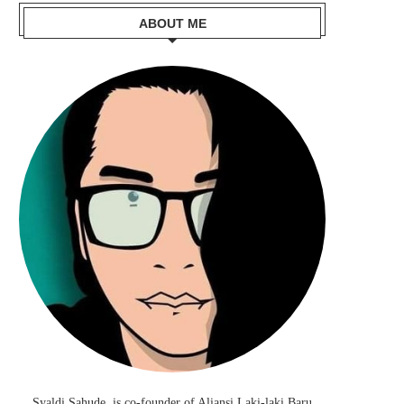
ABOUT ME
Syaldi Sahude, is co-founder of Aliansi Laki-laki Baru