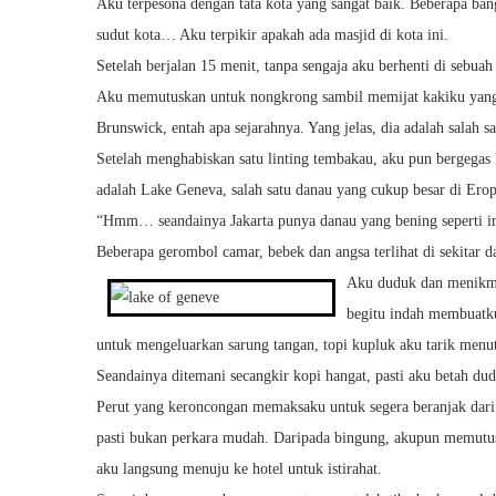
Aku terpesona dengan tata kota yang sangat baik. Beberapa ba
sudut kota… Aku terpikir apakah ada masjid di kota ini.
Setelah berjalan 15 menit, tanpa sengaja aku berhenti di sebu
Aku memutuskan untuk nongkrong sambil memijat kakiku yang
Brunswick, entah apa sejarahnya. Yang jelas, dia adalah salah s
Setelah menghabiskan satu linting tembakau, aku pun bergegas
adalah Lake Geneva, salah satu danau yang cukup besar di Erop
“Hmm… seandainya Jakarta punya danau yang bening seperti ini,
Beberapa gerombol camar, bebek dan angsa terlihat di sekitar 
Aku duduk dan menikmat
begitu indah membuatk
untuk mengeluarkan sarung tangan, topi kupluk aku tarik men
Seandainya ditemani secangkir kopi hangat, pasti aku betah du
Perut yang keroncongan memaksaku untuk segera beranjak dari 
pasti bukan perkara mudah. Daripada bingung, akupun memutu
aku langsung menuju ke hotel untuk istirahat.