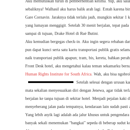
Aku memutuskan turun di pemberhentian kelima. Yup, aku salah
sebaliknya! Walhasil aku harus balik arah lagi. Entah karena 
Gare Cornavin. Jaraknya tidak terlalu jauh, mungkin sekitar 1
yang lumayan menggigit. Setelah 30 menit berjalan, tepat pad
sampai di tujuan, Drake Hotel di Ruė Butini.
Aku kemudian bergegas check-in. Aku ingin segera rebahan d
pun dapat kunci serta satu kartu transportasi publik gratis se
naik transportasi publik apapun; tram, bis, kereta, bahkan pera
Front Desk hotel, aku mengetahui kalau teman sekamarku berna
Human Rights Institute for South Africa
. Wah, aku bisa ngobro
Setelah selesai dengan urusan k
mata sekalian menyesuaikan diri dengan Jenewa, agar tidak ter
berjalan ke tanpa tujuan di sekitar hotel. Menjadi pejalan kaki
menyeberang jalan pada tempatnya, kendaraan lain sudah pas
Yang lebih asyik lagi adalah ada jalur khusus untuk pengendara
banyak sekali menemukan “bangkai” sepeda di beberap sudut ko