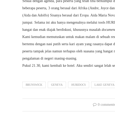
Sesuai dengan agenda, para peserta yang telah tiba berkumpul 
beberapa peserta, 3 orang berasal dari Afrika (Andre, Joyce da
(Aida dan Adolfo) Sisanya berasal dari Eropa. Aida Maria Nova
jumpai. Selama ini aku hanya mengenalnya melalui tools HURI
hangat dan enak diajak berdiskusi, khususnya masalah
document
Kami kemudian memutuskan untuk makan malam di sebuah restor
bertemu dengan nasi putih serta kari ayam yang rasanya dapat di
peserta tampak jelas namun terhapus oleh suasana yang hangat
pengalaman di negeri masing-masing.
Pukul 21.30, kami kembali ke hotel. Aku sendiri sangat lelah se
BRUNSWICK
GENEVA
HURIDOCS
LAKE GENEVA
0 comment