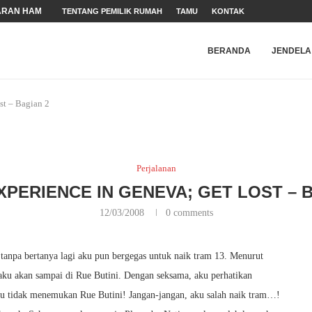
ARAN HAM
TENTANG PEMILIK RUMAH
TAMU
KONTAK
N WEBSITE
NDER
 (HAM)
BERANDA
JENDELA
st – Bagian 2
Perjalanan
XPERIENCE IN GENEVA; GET LOST – 
12/03/2008
0 comments
tanpa bertanya lagi aku pun bergegas untuk naik tram 13. Menurut
 aku akan sampai di Rue Butini. Dengan seksama, aku perhatikan
u tidak menemukan Rue Butini! Jangan-jangan, aku salah naik tram…!