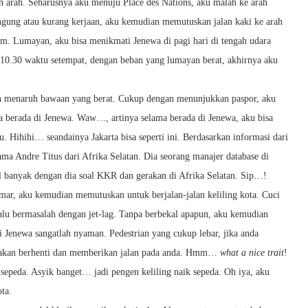
 arah. Seharusnya aku menuju Place des Nations, aku malah ke arah
bingung atau kurang kerjaan, aku kemudian memutuskan jalan kaki ke arah
 km. Lumayan, aku bisa menikmati Jenewa di pagi hari di tengah udara
a 10.30 waktu setempat, dengan beban yang lumayan berat, akhirnya aku
an menaruh bawaan yang berat. Cukup dengan menunjukkan paspor, aku
lama berada di Jenewa. Waw…, artinya selama berada di Jenewa, aku bisa
hu. Hihihi… seandainya Jakarta bisa seperti ini. Berdasarkan informasi dari
ma Andre Titus dari Afrika Selatan. Dia seorang manajer database di
l banyak dengan dia soal KKR dan gerakan di Afrika Selatan. Sip…!
amar, aku kemudian memutuskan untuk berjalan-jalan keliling kota. Cuci
lalu bermasalah dengan jet-lag. Tanpa berbekal apapun, aku kemudian
 di Jenewa sangatlah nyaman. Pedestrian yang cukup lebar, jika anda
ti akan berhenti dan memberikan jalan pada anda. Hmm…
what a nice trait
!
 sepeda. Asyik banget… jadi pengen keliling naik sepeda. Oh iya, aku
ta.