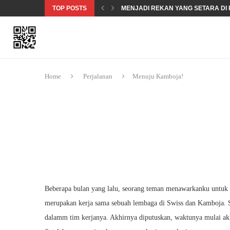
TOP POSTS
MENJADI REKAN YANG SETARA DI 
MENDOKUMENTASIKAN PELANGG
KEAMANAN SIBER 101 – KEAMANA
OBROLAN SOAL KESETARAAN GE
TERMINOLOGI HAK ASASI MANUSIA
Home
Perjalanan
Menuju Kamboja!
Beberapa bulan yang lalu, seorang teman menawarkanku untuk 
merupakan kerja sama sebuah lembaga di Swiss dan Kamboja. Se
dalamm tim kerjanya. Akhirnya diputuskan, waktunya mulai akh