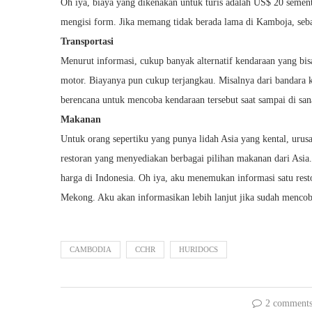
Oh iya, biaya yang dikenakan untuk turis adalah US$ 20 sement
mengisi form. Jika memang tidak berada lama di Kamboja, seba
Transportasi
Menurut informasi, cukup banyak alternatif kendaraan yang bis
motor. Biayanya pun cukup terjangkau. Misalnya dari bandara
berencana untuk mencoba kendaraan tersebut saat sampai di san
Makanan
Untuk orang sepertiku yang punya lidah Asia yang kental, uru
restoran yang menyediakan berbagai pilihan makanan dari Asia.
harga di Indonesia. Oh iya, aku menemukan informasi satu rest
Mekong. Aku akan informasikan lebih lanjut jika sudah menc
CAMBODIA
CCHR
HURIDOCS
2 comment