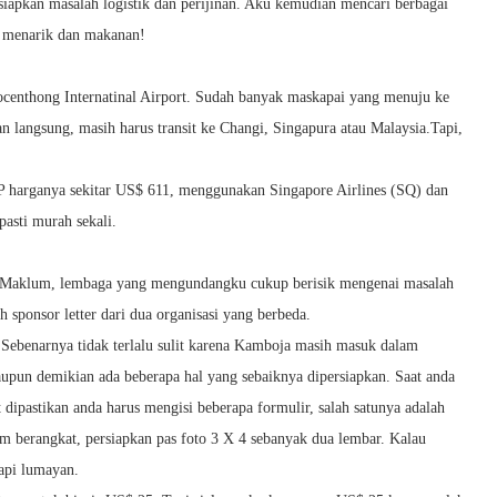
iapkan masalah logistik dan perijinan. Aku kemudian mencari berbagai
at menarik dan makanan!
ocenthong Internatinal Airport. Sudah banyak maskapai yang menuju ke
n langsung, masih harus transit ke Changi, Singapura atau Malaysia.Tapi,
P harganya sekitar US$ 611, menggunakan Singapore Airlines (SQ) dan
pasti murah sekali.
t”. Maklum, lembaga yang mengundangku cukup berisik mengenai masalah
 sponsor letter dari dua organisasi yang berbeda.
. Sebenarnya tidak terlalu sulit karena Kamboja masih masuk dalam
aupun demikian ada beberapa hal yang sebaiknya dipersiapkan. Saat anda
dipastikan anda harus mengisi beberapa formulir, salah satunya adalah
um berangkat, persiapkan pas foto 3 X 4 sebanyak dua lembar. Kalau
tapi lumayan.