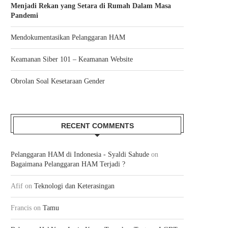
Menjadi Rekan yang Setara di Rumah Dalam Masa
Pandemi
Mendokumentasikan Pelanggaran HAM
Keamanan Siber 101 – Keamanan Website
Obrolan Soal Kesetaraan Gender
RECENT COMMENTS
Pelanggaran HAM di Indonesia - Syaldi Sahude
on
Bagaimana Pelanggaran HAM Terjadi ?
Afif
on
Teknologi dan Keterasingan
MELEPAS KEPENATAN DI MONAS
IRONI DI ATAS KRL JAB
Francis
on
Tamu
11/04/2009
25/12/2008