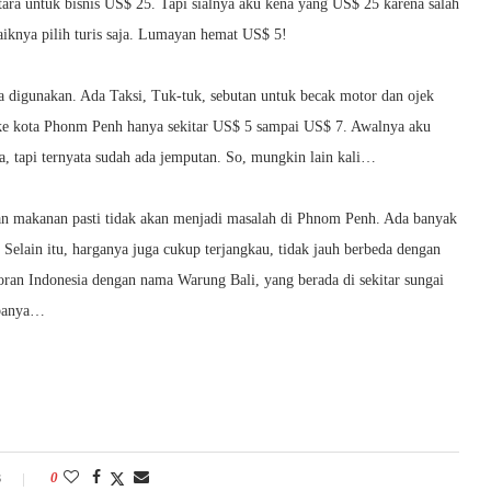
ara untuk bisnis US$ 25. Tapi sialnya aku kena yang US$ 25 karena salah
iknya pilih turis saja. Lumayan hemat US$ 5!
a digunakan. Ada Taksi, Tuk-tuk, sebutan untuk becak motor dan ojek
 ke kota Phonm Penh hanya sekitar US$ 5 sampai US$ 7. Awalnya aku
a, tapi ternyata sudah ada jemputan. So, mungkin lain kali…
san makanan pasti tidak akan menjadi masalah di Phnom Penh. Ada banyak
 Selain itu, harganya juga cukup terjangkau, tidak jauh berbeda dengan
oran Indonesia dengan nama Warung Bali, yang berada di sekitar sungai
obanya…
s
0