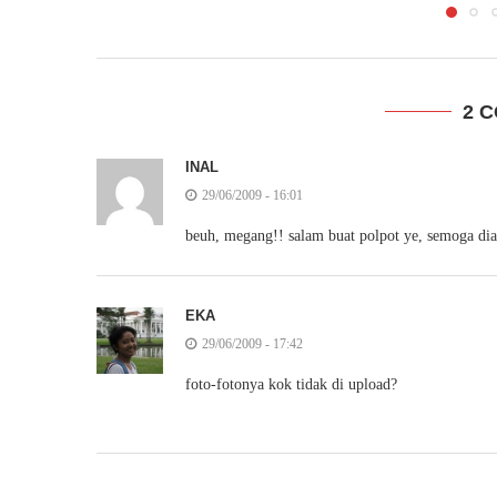
2 
INAL
29/06/2009 - 16:01
beuh, megang!! salam buat polpot ye, semoga dia 
EKA
29/06/2009 - 17:42
foto-fotonya kok tidak di upload?