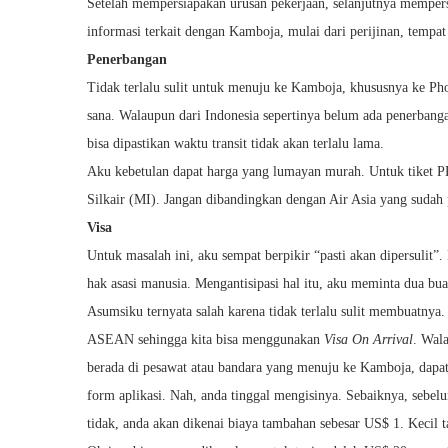
Setelah mempersiapakan urusan pekerjaan, selanjutnya mempers
informasi terkait dengan Kamboja, mulai dari perijinan, temp
Penerbangan
Tidak terlalu sulit untuk menuju ke Kamboja, khususnya ke Ph
sana. Walaupun dari Indonesia sepertinya belum ada penerbanga
bisa dipastikan waktu transit tidak akan terlalu lama.
Aku kebetulan dapat harga yang lumayan murah. Untuk tiket P
Silkair (MI). Jangan dibandingkan dengan Air Asia yang sudah 
Visa
Untuk masalah ini, aku sempat berpikir “pasti akan dipersuli
hak asasi manusia. Mengantisipasi hal itu, aku meminta dua buah
Asumsiku ternyata salah karena tidak terlalu sulit membuatnya
ASEAN sehingga kita bisa menggunakan
Visa On Arrival
. Wal
berada di pesawat atau bandara yang menuju ke Kamboja, dapat 
form aplikasi. Nah, anda tinggal mengisinya. Sebaiknya, sebel
tidak, anda akan dikenai biaya tambahan sebesar US$ 1. Kecil 