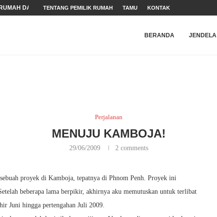
RUMAH DALAM MASA...
TENTANG PEMILIK RUMAH
TAMU
KONTAK
ARAN HAM
N WEBSITE
NDER
 (HAM)
BERANDA
JENDELA
Perjalanan
MENUJU KAMBOJA!
29/06/2009
2 comments
sebuah proyek di Kamboja, tepatnya di Phnom Penh. Proyek ini
telah beberapa lama berpikir, akhirnya aku memutuskan untuk terlibat
ir Juni hingga pertengahan Juli 2009.